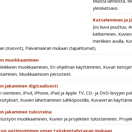
Muista lähteistä
,
Mo
yleiskatsaus
.
Katseleminen ja j
Jos kuva puuttuu
,
A
kätkeminen
,
Kuvien
merkkien avulla
,
Ku
an (Kasvot)
,
Päivämäärän mukaan (tapahtumat)
.
en muokkaaminen
oleikkeen muokkaaminen
,
Eri ohjelman käyttäminen
,
Kuvan tietoje
ntaminen
,
Muokkaamisen perusteet
.
en jakaminen digitaalisesti
n vieminen
,
iPod, iPhone, iPad ja Apple TV
,
CD- ja DVD-levyjen po
esitykset
,
Kuvien lähettäminen sähköpostilla
,
Kuvavirran käyttäm
en jakaminen tulosteina
stustyön muokkaaminen
,
Kuvien ja projektien tulostaminen
,
Projek
ton optimoiminen oman työskentelytavan mukaan