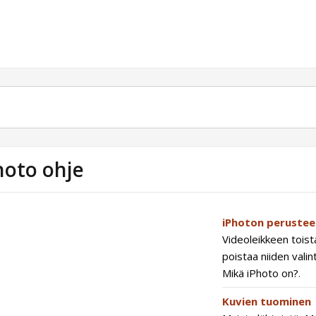
hoto ohje
iPhoton perustee
Videoleikkeen tois
poistaa niiden valin
Mikä iPhoto on?
.
Kuvien tuominen