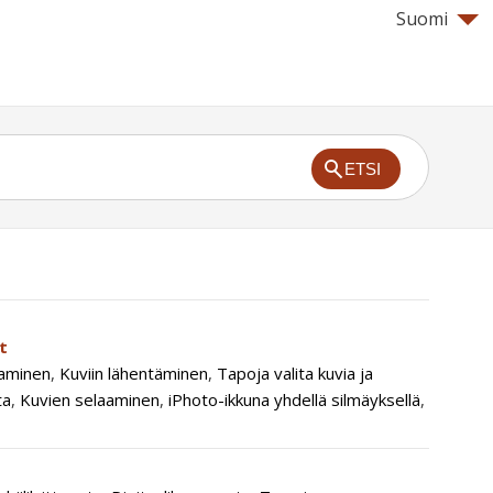
Suomi
ETSI
t
taminen
,
Kuviin lähentäminen
,
Tapoja valita kuvia ja
ta
,
Kuvien selaaminen
,
iPhoto-ikkuna yhdellä silmäyksellä
,