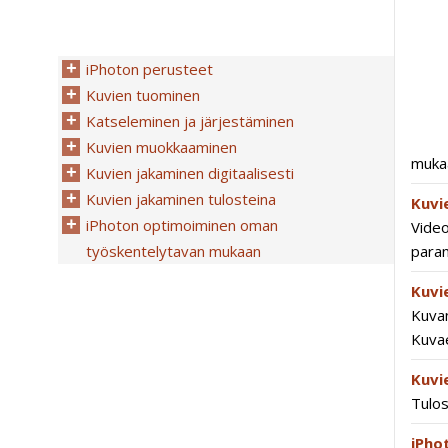
iPhoton perusteet
Kuvien tuominen
Katseleminen ja järjestäminen
Kuvien muokkaaminen
muka
Kuvien jakaminen digitaalisesti
Kuvien jakaminen tulosteina
Kuvi
iPhoton optimoiminen oman
Vide
työskentelytavan mukaan
para
Kuvi
Kuva
Kuva
Kuvi
Tulo
iPho