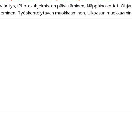
ääritys
,
iPhoto-ohjelmiston päivittäminen
,
Näppäinoikotiet
,
Ohjau
tseminen
,
Työskentelytavan muokkaaminen
,
Ulkoasun muokkaamin