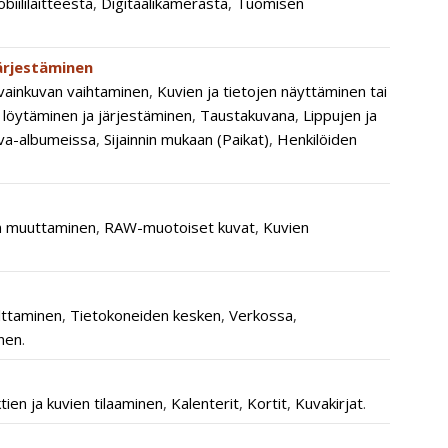
biililaitteesta
,
Digitaalikamerasta
,
Tuomisen
ärjestäminen
vainkuvan vaihtaminen
,
Kuvien ja tietojen näyttäminen tai
 löytäminen ja järjestäminen
,
Taustakuvana
,
Lippujen ja
va-albumeissa
,
Sijainnin mukaan (Paikat)
,
Henkilöiden
n muuttaminen
,
RAW-muotoiset kuvat
,
Kuvien
lttaminen
,
Tietokoneiden kesken
,
Verkossa
,
inen
.
tien ja kuvien tilaaminen
,
Kalenterit
,
Kortit
,
Kuvakirjat
.