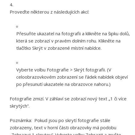
Proveďte některou z následujících akcí:
Přesuňte ukazatel na fotografii a klikněte na šipku dolů,
která se zobrazí v pravém dolním rohu. Klikněte na
tlačítko Skrýt v zobrazené místní nabídce.
Vyberte volbu Fotografie > Skrýt fotografii. (V
celoobrazovkovém zobrazení se řádek nabídek objeví
po přesunutí ukazatele na obrazovce nahoru.)
Fotografie zmizí. V záhlaví se zobrazí nový text „1 či více
skrytých“.
Poznámka:
Pokud jsou po skrytí fotografie stále
zobrazeny, text v horní části obrazovky má podobu
„Zobrazuji 1 skrytou“. Vyberte volbu Zobrazit a zrušte