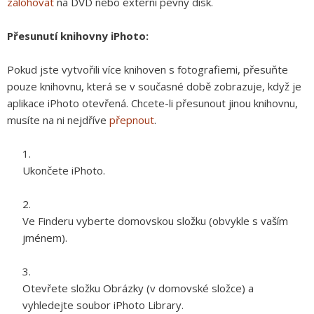
zálohovat
na DVD nebo externí pevný disk.
Přesunutí knihovny iPhoto:
Pokud jste vytvořili více knihoven s fotografiemi, přesuňte
pouze knihovnu, která se v současné době zobrazuje, když je
aplikace iPhoto otevřená. Chcete-li přesunout jinou knihovnu,
musíte na ni nejdříve
přepnout
.
Ukončete iPhoto.
Ve Finderu vyberte domovskou složku (obvykle s vaším
jménem).
Otevřete složku Obrázky (v domovské složce) a
vyhledejte soubor iPhoto Library.