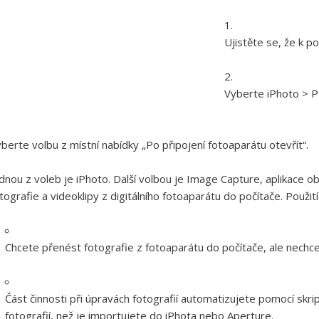
Ujistěte se, že k p
Vyberte iPhoto > P
berte volbu z místní nabídky „Po připojení fotoaparátu otevřít“.
dnou z voleb je iPhoto. Další volbou je Image Capture, aplikace
tografie a videoklipy z digitálního fotoaparátu do počítače. Použi
Chcete přenést fotografie z fotoaparátu do počítače, ale nechce
Část činnosti při úpravách fotografií automatizujete pomocí skri
fotografií, než je importujete do iPhota nebo Aperture.