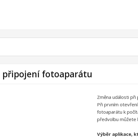
i připojení fotoaparátu
Změna události při 
Při prvním otevření
fotoaparátu k počíta
předvolbu můžete k
Výběr aplikace, k