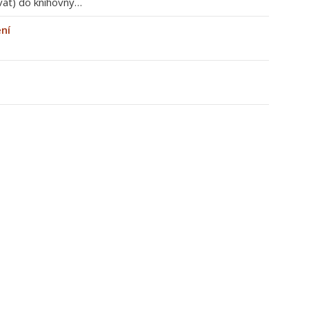
vat) do knihovny…
ení