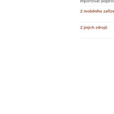
importovat (kopíro
Z mobilního zaříz
Z jiných zdrojů